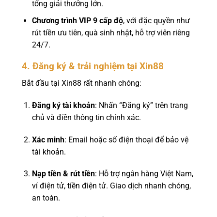
tổng giải thưởng lớn.
Chương trình VIP 9 cấp độ
, với đặc quyền như
rút tiền ưu tiên, quà sinh nhật, hỗ trợ viên riêng
24/7.
4. Đăng ký & trải nghiệm tại Xin88
Bắt đầu tại Xin88 rất nhanh chóng:
Đăng ký tài khoản
: Nhấn “Đăng ký” trên trang
chủ và điền thông tin chính xác.
Xác minh
: Email hoặc số điện thoại để bảo vệ
tài khoản.
Nạp tiền & rút tiền
: Hỗ trợ ngân hàng Việt Nam,
ví điện tử, tiền điện tử. Giao dịch nhanh chóng,
an toàn.