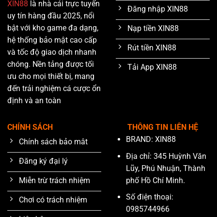
XIN88
là nhà cái trực tuyến
Đăng nhập XIN88
uy tín hàng đầu 2025, nổi
bật với kho game đa dạng,
Nạp tiền XIN88
hệ thống bảo mật cao cấp
Rút tiền XIN88
và tốc độ giao dịch nhanh
chóng. Nền tảng được tối
Tải App XIN88
ưu cho mọi thiết bị, mang
đến trải nghiệm cá cược ổn
định và an toàn
CHÍNH SÁCH
THÔNG TIN LIÊN HỆ
BRAND: XIN88
Chính sách bảo mât
Địa chỉ: 345 Huỳnh Văn
Đăng ký đại lý
Lũy, Phú Nhuận, Thành
phố Hồ Chí Minh.
Miễn trừ trách nhiệm
Số điện thoại:
Chơi có trách nhiệm
0985744966