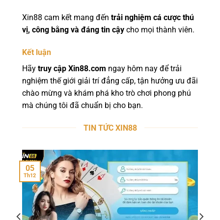
Xin88 cam kết mang đến
trải nghiệm cá cược thú
vị, công bằng và đáng tin cậy
cho mọi thành viên.
Kết luận
Hãy
truy cập Xin88.com
ngay hôm nay để trải
nghiệm thế giới giải trí đẳng cấp, tận hưởng ưu đãi
chào mừng và khám phá kho trò chơi phong phú
mà chúng tôi đã chuẩn bị cho bạn.
TIN TỨC XIN88
05
Th12