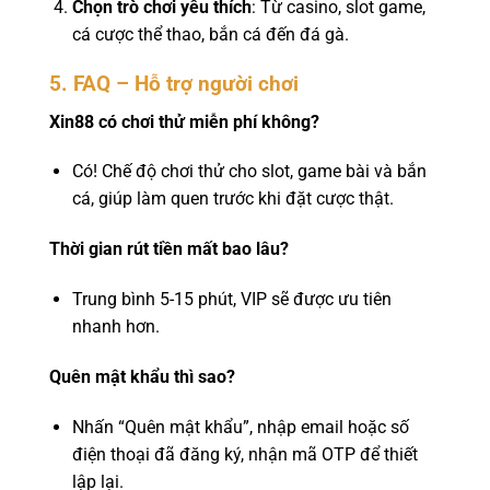
Chọn trò chơi yêu thích
: Từ casino, slot game,
cá cược thể thao, bắn cá đến đá gà.
5. FAQ – Hỗ trợ người chơi
Xin88 có chơi thử miễn phí không?
Có! Chế độ chơi thử cho slot, game bài và bắn
cá, giúp làm quen trước khi đặt cược thật.
Thời gian rút tiền mất bao lâu?
Trung bình 5-15 phút, VIP sẽ được ưu tiên
nhanh hơn.
Quên mật khẩu thì sao?
Nhấn “Quên mật khẩu”, nhập email hoặc số
điện thoại đã đăng ký, nhận mã OTP để thiết
lập lại.