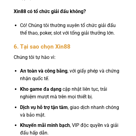
Xin88 có tổ chức giải đấu không?
Có! Chúng tôi thường xuyên tổ chức giải đấu
thể thao, poker, slot với tổng giải thưởng lớn.
6. Tại sao chọn Xin88
Chúng tôi tự hào vì:
An toàn và công bằng
, với giấy phép và chứng
nhận quốc tế.
Kho game đa dạng
cập nhật liên tục, trải
nghiệm mượt mà trên mọi thiết bị.
Dịch vụ hỗ trợ tận tâm
, giao dịch nhanh chóng
và bảo mật.
Khuyến mãi minh bạch
, VIP độc quyền và giải
đấu hấp dẫn.