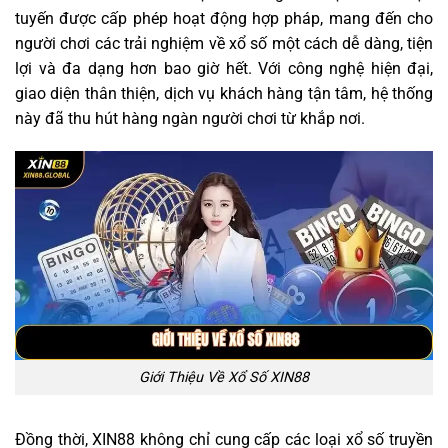
tuyến được cấp phép hoạt động hợp pháp, mang đến cho
người chơi các trải nghiệm về xổ số một cách dễ dàng, tiện
lợi và đa dạng hơn bao giờ hết. Với công nghệ hiện đại,
giao diện thân thiện, dịch vụ khách hàng tận tâm, hệ thống
này đã thu hút hàng ngàn người chơi từ khắp nơi.
Giới Thiệu Về Xổ Số XIN88
Đồng thời, XIN88 không chỉ cung cấp các loại xổ số truyền