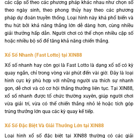
các cặp số theo các phương pháp khác nhau như chọn số
theo ngày sinh, theo phong thủy hay theo các phương
pháp dự đoán truyền thống. Loại hình này khá phổ biến và
thu hút bởi khả năng thắng lớn dễ dàng hơn, cùng nhiều
giải thưởng hấp dẫn. Người chơi có thể chọn nhiều cặp số
hoặc nhiều bộ số để tăng khả năng chiến thắng.
Xổ Số Nhanh (Fast Lotto) tại XIN88
Xổ số nhanh hay còn gọi là Fast Lotto là dạng xổ số có kỳ
quay ngắn, chỉ trong vòng vài phút đến vài giờ. Đây là loại
hình cực kỳ phù hợp với những người ưa thích sự nhanh
gọn, dễ chơi và có cơ hội thắng thưởng liên tục. Tại XIN88,
xổ số nhanh được tổ chức thường xuyên, giúp người chơi
vừa giải trí, vừa có thể chiến thắng nhỏ lẻ hoặc tích góp
trúng thưởng lớn qua các kỳ quay kế tiếp.
Xổ Số Đặc Biệt Và Giải Thưởng Lớn tại XIN88
Loại hình xổ số đặc biệt tại XIN88 thường có các giải