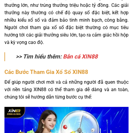
thưởng lớn, như trúng thưởng triệu hoặc tỷ đồng. Các giải
thưởng này thường có chế độ quay số đặc biệt, kết hợp
nhiều kiểu xổ số và đảm bảo tính minh bạch, công bằng.
Người chơi tham gia xổ số đặc biệt thường có mục tiêu
hướng tới các giải thưởng siêu lớn, tạo ra cảm giác hồi hộp
và kỳ vọng cao độ.
>> Tìm hiểu thêm:
Bắn cá XIN88
Các Bước Tham Gia Xổ Số XIN88
Để giúp người chơi mới và cả những người đã quen thuộc
với nền tảng XIN88 có thể tham gia dễ dàng và an toàn,
chúng tôi sẽ hướng dẫn từng bước cụ thể: