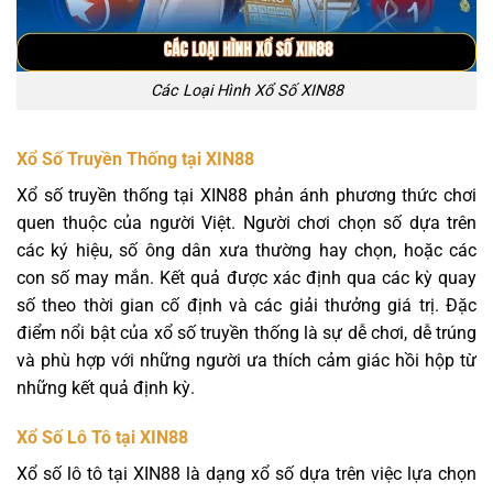
Các Loại Hình Xổ Số XIN88
Xổ Số Truyền Thống tại XIN88
Xổ số truyền thống tại XIN88 phản ánh phương thức chơi
quen thuộc của người Việt. Người chơi chọn số dựa trên
các ký hiệu, số ông dân xưa thường hay chọn, hoặc các
con số may mắn. Kết quả được xác định qua các kỳ quay
số theo thời gian cố định và các giải thưởng giá trị. Đặc
điểm nổi bật của xổ số truyền thống là sự dễ chơi, dễ trúng
và phù hợp với những người ưa thích cảm giác hồi hộp từ
những kết quả định kỳ.
Xổ Số Lô Tô tại XIN88
Xổ số lô tô tại XIN88 là dạng xổ số dựa trên việc lựa chọn