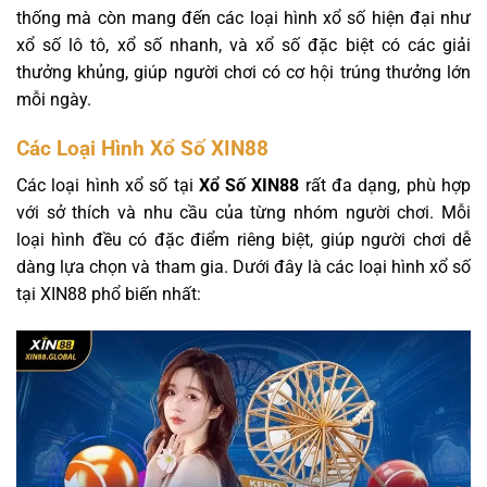
thống mà còn mang đến các loại hình xổ số hiện đại như
xổ số lô tô, xổ số nhanh, và xổ số đặc biệt có các giải
thưởng khủng, giúp người chơi có cơ hội trúng thưởng lớn
mỗi ngày.
Các Loại Hình Xổ Số XIN88
Các loại hình xổ số tại
Xổ Số XIN88
rất đa dạng, phù hợp
với sở thích và nhu cầu của từng nhóm người chơi. Mỗi
loại hình đều có đặc điểm riêng biệt, giúp người chơi dễ
dàng lựa chọn và tham gia. Dưới đây là các loại hình xổ số
tại XIN88 phổ biến nhất: