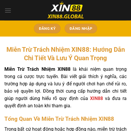
Bỏ
qua
nội
dung
ĐĂNG KÝ
ĐĂNG NHẬP
Miễn Trừ Trách Nhiệm XIN88: Hướng Dẫn
Chi Tiết Và Lưu Ý Quan Trọng
Miễn Trừ Trách Nhiệm XIN88
là khái niệm quan trọng
trong cá cược trực tuyến. Bài viết giải thích ý nghĩa, các
trường hợp áp dụng và lưu ý để người chơi hạn chế rủi ro,
bảo vệ quyền lợi. Đồng thời cung cấp hướng dẫn chi tiết
giúp người dùng hiểu rõ quy định của
XIN88
và đưa ra
quyết định an toàn khi tham gia.
Tổng Quan Về Miễn Trừ Trách Nhiệm XIN88
Trong bất cứ hoạt động hoặc hợp đồng nào, miễn trừ trách