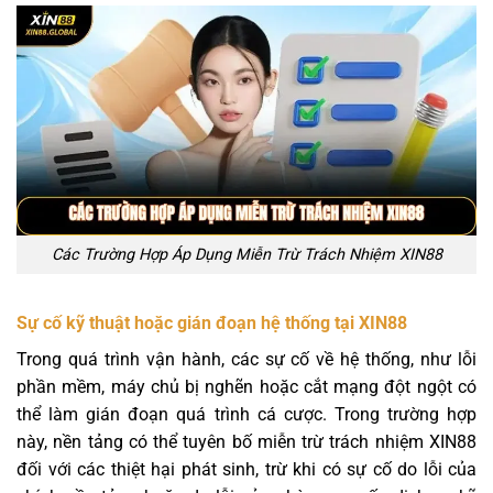
Các Trường Hợp Áp Dụng Miễn Trừ Trách Nhiệm XIN88
Sự cố kỹ thuật hoặc gián đoạn hệ thống tại XIN88
Trong quá trình vận hành, các sự cố về hệ thống, như lỗi
phần mềm, máy chủ bị nghẽn hoặc cắt mạng đột ngột có
thể làm gián đoạn quá trình cá cược. Trong trường hợp
này, nền tảng có thể tuyên bố miễn trừ trách nhiệm XIN88
đối với các thiệt hại phát sinh, trừ khi có sự cố do lỗi của