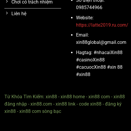
Số điện thoại:
Chơi có trách nhiệm
0985744966
Liên hệ
Website:
https://latte2019.ru.com/
Email:
xin88global@gmail.com
Hagtag: #nhacaiXin88
#casinoXin88
#cacuocXin88 #xin 88
#xin88
Từ Khóa Tìm Kiếm: xin88 - xin88 home - xin88 com - xin88
đăng nhập - xin88.com - xin88 link - code xin88 - đăng ký
xin88 - xin88 com sòng bạc