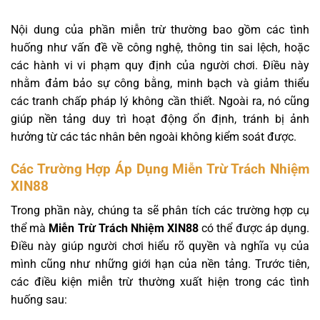
Nội dung của phần miễn trừ thường bao gồm các tình
huống như vấn đề về công nghệ, thông tin sai lệch, hoặc
các hành vi vi phạm quy định của người chơi. Điều này
nhằm đảm bảo sự công bằng, minh bạch và giảm thiểu
các tranh chấp pháp lý không cần thiết. Ngoài ra, nó cũng
giúp nền tảng duy trì hoạt động ổn định, tránh bị ảnh
hưởng từ các tác nhân bên ngoài không kiểm soát được.
Các Trường Hợp Áp Dụng Miễn Trừ Trách Nhiệm
XIN88
Trong phần này, chúng ta sẽ phân tích các trường hợp cụ
thể mà
Miễn Trừ Trách Nhiệm XIN88
có thể được áp dụng.
Điều này giúp người chơi hiểu rõ quyền và nghĩa vụ của
mình cũng như những giới hạn của nền tảng. Trước tiên,
các điều kiện miễn trừ thường xuất hiện trong các tình
huống sau: