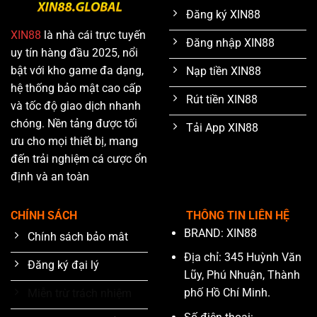
Đăng ký XIN88
XIN88
là nhà cái trực tuyến
Đăng nhập XIN88
uy tín hàng đầu 2025, nổi
bật với kho game đa dạng,
Nạp tiền XIN88
hệ thống bảo mật cao cấp
Rút tiền XIN88
và tốc độ giao dịch nhanh
chóng. Nền tảng được tối
Tải App XIN88
ưu cho mọi thiết bị, mang
đến trải nghiệm cá cược ổn
định và an toàn
CHÍNH SÁCH
THÔNG TIN LIÊN HỆ
BRAND: XIN88
Chính sách bảo mât
Địa chỉ: 345 Huỳnh Văn
Đăng ký đại lý
Lũy, Phú Nhuận, Thành
phố Hồ Chí Minh.
Miễn trừ trách nhiệm