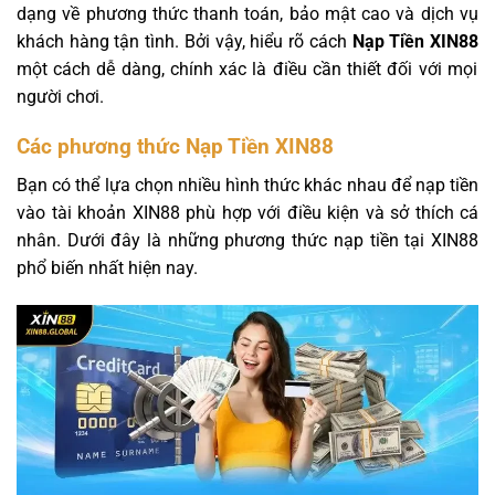
dạng về phương thức thanh toán, bảo mật cao và dịch vụ
khách hàng tận tình. Bởi vậy, hiểu rõ cách
Nạp Tiền XIN88
một cách dễ dàng, chính xác là điều cần thiết đối với mọi
người chơi.
Các phương thức Nạp Tiền XIN88
Bạn có thể lựa chọn nhiều hình thức khác nhau để nạp tiền
vào tài khoản XIN88 phù hợp với điều kiện và sở thích cá
nhân. Dưới đây là những phương thức nạp tiền tại XIN88
phổ biến nhất hiện nay.