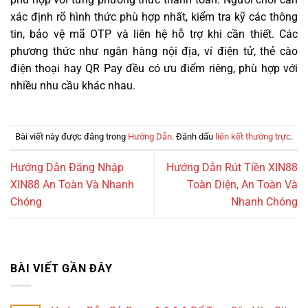
xác định rõ hình thức phù hợp nhất, kiểm tra kỹ các thông
tin, bảo vệ mã OTP và liên hệ hỗ trợ khi cần thiết. Các
phương thức như ngân hàng nội địa, ví điện tử, thẻ cào
điện thoại hay QR Pay đều có ưu điểm riêng, phù hợp với
nhiều nhu cầu khác nhau.
Bài viết này được đăng trong
Hướng Dẫn
. Đánh dấu
liên kết thường trực
.
Hướng Dẫn Đăng Nhập
Hướng Dẫn Rút Tiền XIN88
XIN88 An Toàn Và Nhanh
Toàn Diện, An Toàn Và
Chóng
Nhanh Chóng
BÀI VIẾT GẦN ĐÂY