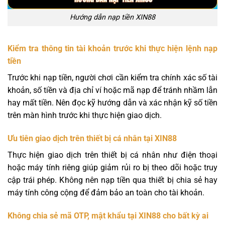
Hướng dẫn nạp tiền XIN88
Kiểm tra thông tin tài khoản trước khi thực hiện lệnh nạp
tiền
Trước khi nạp tiền, người chơi cần kiểm tra chính xác số tài
khoản, số tiền và địa chỉ ví hoặc mã nạp để tránh nhầm lẫn
hay mất tiền. Nên đọc kỹ hướng dẫn và xác nhận kỹ số tiền
trên màn hình trước khi thực hiện giao dịch.
Ưu tiên giao dịch trên thiết bị cá nhân tại XIN88
Thực hiện giao dịch trên thiết bị cá nhân như điện thoại
hoặc máy tính riêng giúp giảm rủi ro bị theo dõi hoặc truy
cập trái phép. Không nên nạp tiền qua thiết bị chia sẻ hay
máy tính công cộng để đảm bảo an toàn cho tài khoản.
Không chia sẻ mã OTP, mật khẩu tại XIN88 cho bất kỳ ai